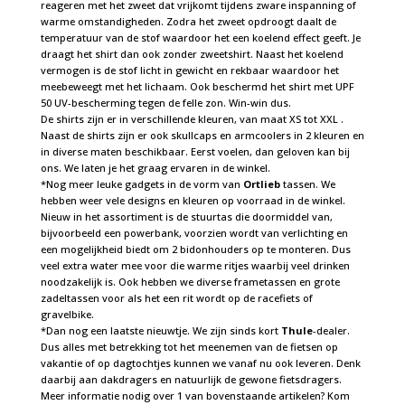
reageren met het zweet dat vrijkomt tijdens zware inspanning of
warme omstandigheden. Zodra het zweet opdroogt daalt de
temperatuur van de stof waardoor het een koelend effect geeft. Je
draagt het shirt dan ook zonder zweetshirt. Naast het koelend
vermogen is de stof licht in gewicht en rekbaar waardoor het
meebeweegt met het lichaam. Ook beschermd het shirt met UPF
50 UV-bescherming tegen de felle zon. Win-win dus.
De shirts zijn er in verschillende kleuren, van maat XS tot XXL .
Naast de shirts zijn er ook skullcaps en armcoolers in 2 kleuren en
in diverse maten beschikbaar. Eerst voelen, dan geloven kan bij
ons. We laten je het graag ervaren in de winkel.
*Nog meer leuke gadgets in de vorm van
Ortlieb
tassen. We
hebben weer vele designs en kleuren op voorraad in de winkel.
Nieuw in het assortiment is de stuurtas die doormiddel van,
bijvoorbeeld een powerbank, voorzien wordt van verlichting en
een mogelijkheid biedt om 2 bidonhouders op te monteren. Dus
veel extra water mee voor die warme ritjes waarbij veel drinken
noodzakelijk is. Ook hebben we diverse frametassen en grote
zadeltassen voor als het een rit wordt op de racefiets of
gravelbike.
*Dan nog een laatste nieuwtje. We zijn sinds kort
Thule
-dealer.
Dus alles met betrekking tot het meenemen van de fietsen op
vakantie of op dagtochtjes kunnen we vanaf nu ook leveren. Denk
daarbij aan dakdragers en natuurlijk de gewone fietsdragers.
Meer informatie nodig over 1 van bovenstaande artikelen? Kom