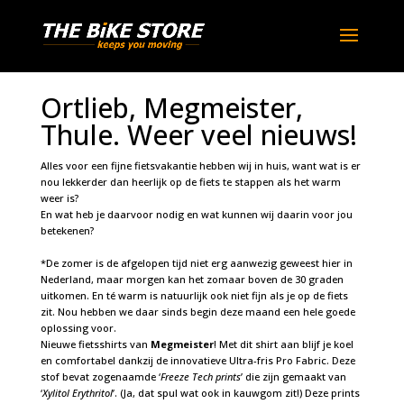
Ortlieb, Megmeister,
Thule. Weer veel nieuws!
Alles voor een fijne fietsvakantie hebben wij in huis, want wat is er
nou lekkerder dan heerlijk op de fiets te stappen als het warm
weer is?
En wat heb je daarvoor nodig en wat kunnen wij daarin voor jou
betekenen?
*De zomer is de afgelopen tijd niet erg aanwezig geweest hier in
Nederland, maar morgen kan het zomaar boven de 30 graden
uitkomen. En té warm is natuurlijk ook niet fijn als je op de fiets
zit. Nou hebben we daar sinds begin deze maand een hele goede
oplossing voor.
Nieuwe fietsshirts van
Megmeister
! Met dit shirt aan blijf je koel
en comfortabel dankzij de innovatieve Ultra-fris Pro Fabric. Deze
stof bevat zogenaamde ‘
Freeze Tech prints
’ die zijn gemaakt van
‘
Xylitol Erythritol
’. (Ja, dat spul wat ook in kauwgom zit!) Deze prints