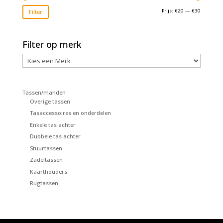
Min.
Max.
Prijs:
€20
—
€30
Filter
prijs
prijs
Filter op merk
Tassen/manden
Overige tassen
Tasaccessoires en onderdelen
Enkele tas achter
Dubbele tas achter
Stuurtassen
Zadeltassen
Kaarthouders
Rugtassen