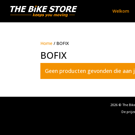
Welkom
Home
/ BOFIX
BOFIX
Geen producten gevonden die aan je
2026
© The Bike
De prijz