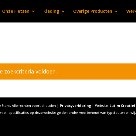
Onze Fietsen
Kleding
Overige Producten
Werk
 zoekcriteria voldoen.
 Store. Alle rechten voorbehouden |
Privacyverklaring
| Website:
Lutim Creatie
en en specificaties op deze website gelden onder voorbehoud van typefouten en wij