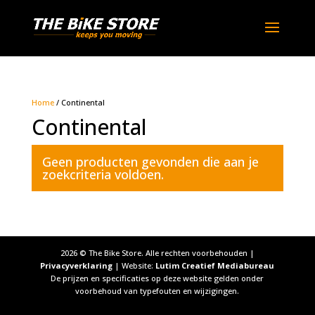
Home
/ Continental
Continental
Geen producten gevonden die aan je
zoekcriteria voldoen.
2026
© The Bike Store. Alle rechten voorbehouden |
Privacyverklaring
| Website:
Lutim Creatief Mediabureau
De prijzen en specificaties op deze website gelden onder
voorbehoud van typefouten en wijzigingen.