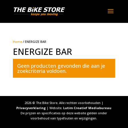
Home
/ ENERGIZE BAR
ENERGIZE BAR
Geen producten gevonden die aan je
zoekcriteria voldoen.
2026
© The Bike Store. Alle rechten voorbehouden |
Privacyverklaring
| Website:
Lutim Creatief Mediabureau
De prijzen en specificaties op deze website gelden onder
voorbehoud van typefouten en wijzigingen.