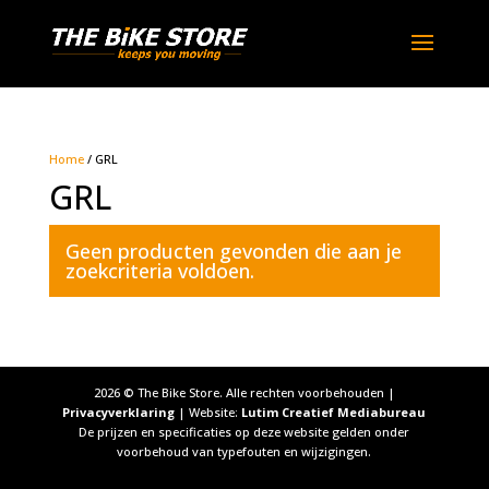
Home
/ GRL
GRL
Geen producten gevonden die aan je
zoekcriteria voldoen.
2026
© The Bike Store. Alle rechten voorbehouden |
Privacyverklaring
| Website:
Lutim Creatief Mediabureau
De prijzen en specificaties op deze website gelden onder
voorbehoud van typefouten en wijzigingen.