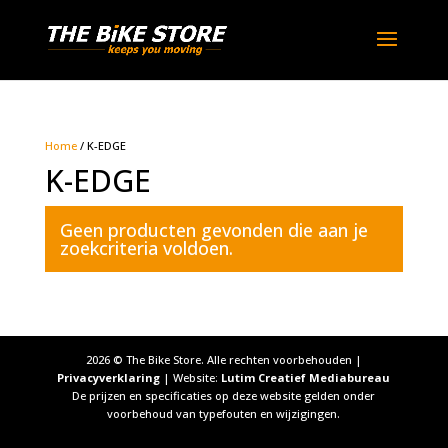
Home
/ K-EDGE
K-EDGE
Geen producten gevonden die aan je
zoekcriteria voldoen.
2026
© The Bike Store. Alle rechten voorbehouden |
Privacyverklaring
| Website:
Lutim Creatief Mediabureau
De prijzen en specificaties op deze website gelden onder
voorbehoud van typefouten en wijzigingen.