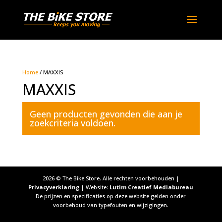
Home
/ MAXXIS
MAXXIS
Geen producten gevonden die aan je
zoekcriteria voldoen.
2026
© The Bike Store. Alle rechten voorbehouden |
Privacyverklaring
| Website:
Lutim Creatief Mediabureau
De prijzen en specificaties op deze website gelden onder
voorbehoud van typefouten en wijzigingen.