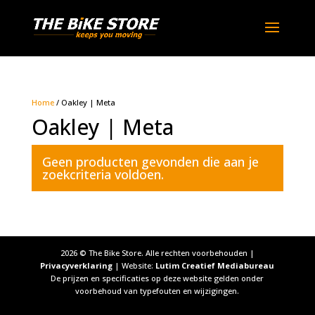
Home
/ Oakley | Meta
Oakley | Meta
Geen producten gevonden die aan je
zoekcriteria voldoen.
2026
© The Bike Store. Alle rechten voorbehouden |
Privacyverklaring
| Website:
Lutim Creatief Mediabureau
De prijzen en specificaties op deze website gelden onder
voorbehoud van typefouten en wijzigingen.