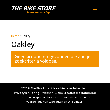
Home
/ Oakley
Oakley
Geen producten gevonden die aan je
zoekcriteria voldoen.
2026
© The Bike Store. Alle rechten voorbehouden |
Privacyverklaring
| Website:
Lutim Creatief Mediabureau
De prijzen en specificaties op deze website gelden onder
voorbehoud van typefouten en wijzigingen.