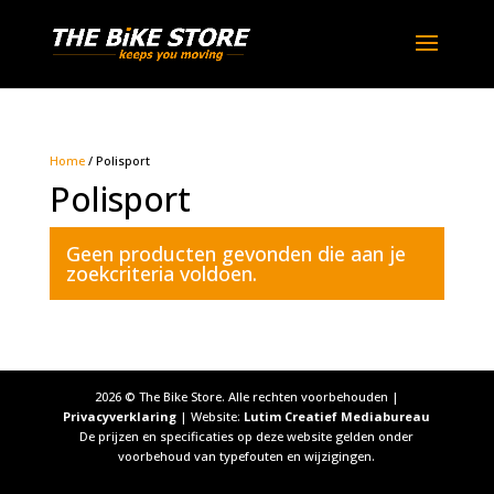
Home
/ Polisport
Polisport
Geen producten gevonden die aan je
zoekcriteria voldoen.
2026
© The Bike Store. Alle rechten voorbehouden |
Privacyverklaring
| Website:
Lutim Creatief Mediabureau
De prijzen en specificaties op deze website gelden onder
voorbehoud van typefouten en wijzigingen.