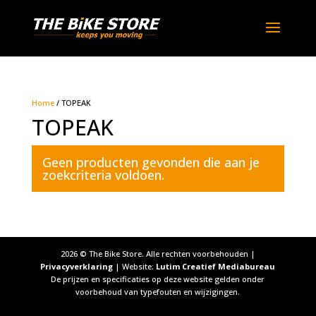
Home
/ TOPEAK
TOPEAK
Geen producten gevonden die aan je
zoekcriteria voldoen.
2026
© The Bike Store. Alle rechten voorbehouden |
Privacyverklaring
| Website:
Lutim Creatief Mediabureau
De prijzen en specificaties op deze website gelden onder
voorbehoud van typefouten en wijzigingen.