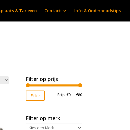
plaats & Tarieven
Contact
Info & Onderhoudstips
Filter op prijs
Min.
Max.
Prijs:
€0
—
€80
Filter
prijs
prijs
Filter op merk