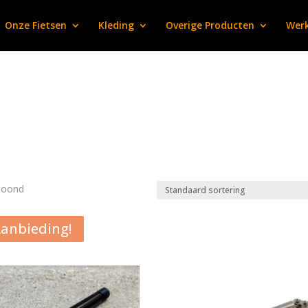
Onze Fietsen
Kleding
Overige Producten
Werk
etoond
anbieding!