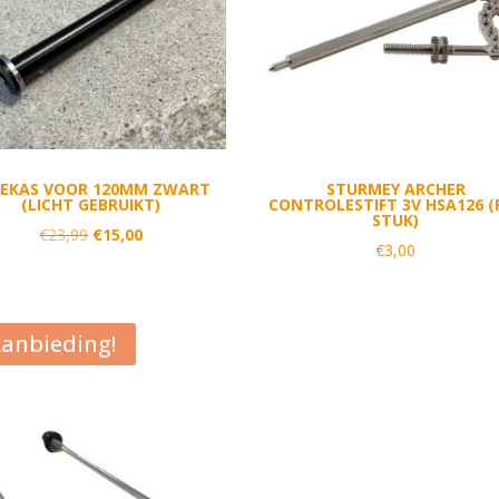
EEKAS VOOR 120MM ZWART
STURMEY ARCHER
(LICHT GEBRUIKT)
CONTROLESTIFT 3V HSA126 (
STUK)
Oorspronkelijke
Huidige
€
23,99
€
15,00
€
3,00
prijs
prijs
was:
is:
€23,99.
€15,00.
anbieding!