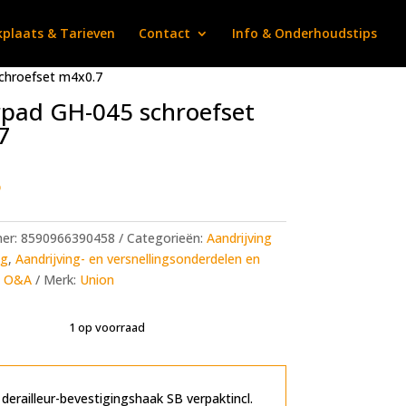
plaats & Tarieven
Contact
Info & Onderhoudstips
chroefset m4x0.7
pad GH-045 schroefset
7
5
mer:
8590966390458
Categorieën:
Aandrijving
ng
,
Aandrijving- en versnellingsonderdelen en
,
O&A
Merk:
Union
1 op voorraad
A
l
t
erailleur-bevestigingshaak SB verpaktincl.