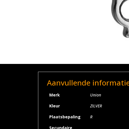
Aanvullende informati
Merk
Union
Kleur
ZILVER
Plaatsbepaling
R
Secundaire