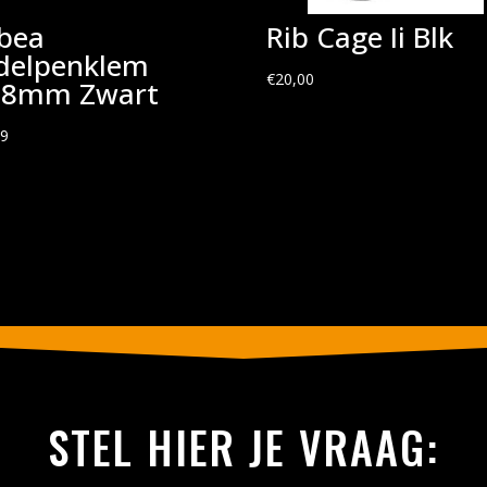
bea
Rib Cage Ii Blk
delpenklem
€
20,00
,8mm Zwart
49
STEL HIER JE VRAAG: