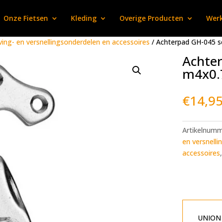
Onze Fietsen
Kleding
Overige Producten
Werk
ving- en versnellingsonderdelen en accessoires
/ Achterpad GH-045 s
Achter
m4x0.
€
14,9
Artikelnum
en versnelli
accessoires
UNION d