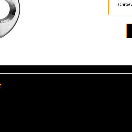
schroev
e