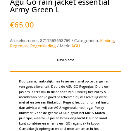
Agu Go rain jacket essential
Army Green L
€
65,00
Artikelnummer:
8717565658769
Categorieën:
Kleding
,
Regenjas
,
Regenkleding
Merk:
AGU
Uitverkocht
Duurzaam, makkelijk mee te nemen, snel op te bergen en
van goede kwaliteit. Dat is de AGU GO Regenjas. Dit is een
jas om iedere bui in de baas te zijn. Dankzij het Poray 5
membraan ben je goed beschermd bij wisselvallig weer
met af en toe een flinke bui. Regent het continu heel hard,
dan adviseren wij een AGU regenpak met hoger Poray
nummer. Voor de gehele GO-lijn geldt het Mix & Match
principe, waarbij je jas en broek ongeacht kleur of maat
kunt combineren en er is een GO regenpak te koop.
Gemakkelijk opbergen en snel mee te nemen in het