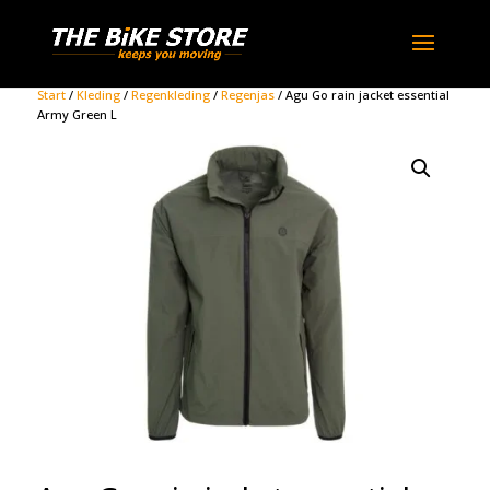
Start
/
Kleding
/
Regenkleding
/
Regenjas
/ Agu Go rain jacket essential
Army Green L