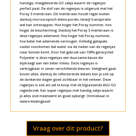
handige, meegeleverde GO zakje waarin de regenjas
perfect past. De stof van de regenjas is uitgerust met het
Poray 5 membraan. Dit membraan houdt regen buiten
dankzij microscopisch kleine poriën, terwijl transpiratie
wel kan ontsnappen. Hoe hoger het Poray nummer, hoe
hoger de bescherming. Dankzij het Poray 5 membraan is
deze regenjas ademend. Hoe hoger het Poray nummer,
hoe beter het ademende vermogen. Volledig getapete
naden voorkomen dat water via de naden van de regenjas
naar binnen komt. Door het gebruik van 100% gerecycled
Polyester is deze regenjas een duurzame keuze die
bijdraagt aan een beter milieu. Deze regenjas is
verkrijgbaar in zeven verschillende kleuren. Veiligheid gaat
boven alles, dankzij de reflecterende details ben je ook op
de donkerste dagen goed zichtbaar in het verkeer. Deze
regenjas is ook als set te koop met de bijpassende AGU GO
regenbroek. Een super regenjas met handig zakje waarin
je alles snel meeneemt en goed opbergt. Onmisbaar in
iedere kledingkast!
Vraag over dit product?