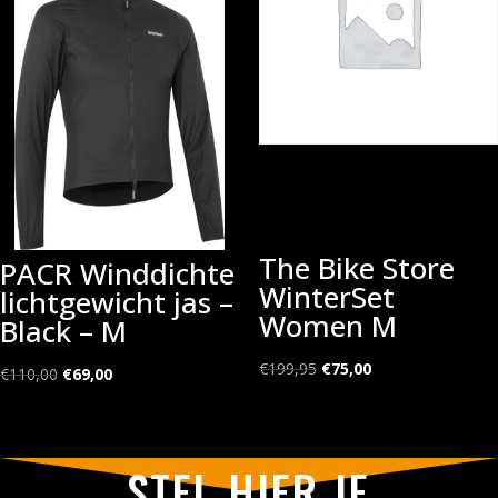
The Bike Store
PACR Winddichte
WinterSet
lichtgewicht jas –
Women M
Black – M
Oorspronkelijke
Huidige
€
199,95
€
75,00
Oorspronkelijke
Huidige
€
110,00
€
69,00
prijs
prijs
prijs
prijs
was:
is:
was:
is:
€199,95.
€75,00.
€110,00.
€69,00.
STEL HIER JE