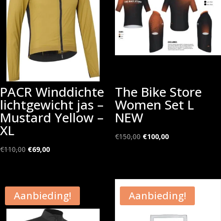
PACR Winddichte
The Bike Store
lichtgewicht jas –
Women Set L
Mustard Yellow –
NEW
XL
Oorspronkelijke
Huidige
€
150,00
€
100,00
Oorspronkelijke
Huidige
prijs
prijs
€
110,00
€
69,00
prijs
prijs
was:
is:
was:
is:
€150,00.
€100,00.
€110,00.
€69,00.
Aanbieding!
Aanbieding!