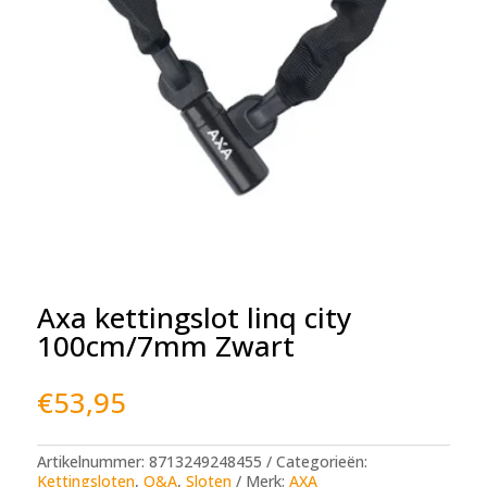
Axa kettingslot linq city
100cm/7mm Zwart
€
53,95
Artikelnummer:
8713249248455
Categorieën:
Kettingsloten
,
O&A
,
Sloten
Merk:
AXA