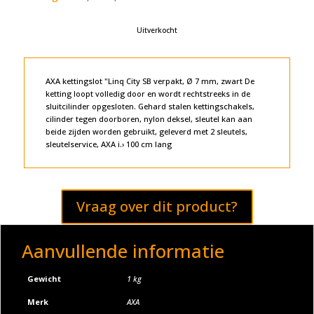
Uitverkocht
AXA kettingslot "Linq City SB verpakt, Ø 7 mm, zwart De
ketting loopt volledig door en wordt rechtstreeks in de
sluitcilinder opgesloten. Gehard stalen kettingschakels,
cilinder tegen doorboren, nylon deksel, sleutel kan aan
beide zijden worden gebruikt, geleverd met 2 sleutels,
sleutelservice, AXA i.› 100 cm lang
Vraag over dit product?
Aanvullende informatie
Gewicht
1 kg
Merk
AXA