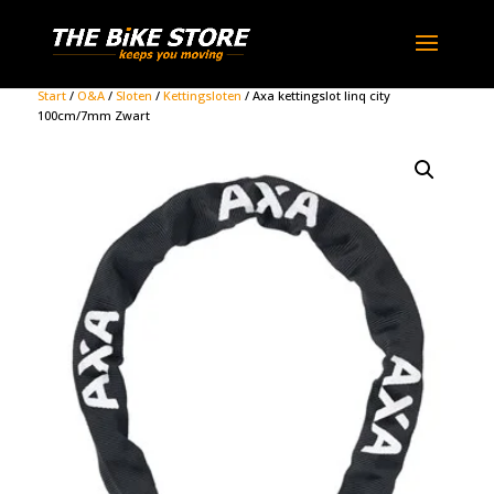
Start
/
O&A
/
Sloten
/
Kettingsloten
/ Axa kettingslot linq city
100cm/7mm Zwart