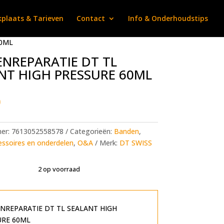
plaats & Tarieven
Contact
Info & Onderhoudstips
60ML
NREPARATIE DT TL
NT HIGH PRESSURE 60ML
0
mer:
7613052558578
Categorieën:
Banden
,
ssoires en onderdelen
,
O&A
Merk:
DT SWISS
2 op voorraad
A
l
t
NREPARATIE DT TL SEALANT HIGH
e
URE 60ML