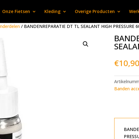
Onze Fietsen
Kleding
Overige Producten
Werk
onderdelen
/ BANDENREPARATIE DT TL SEALANT HIGH PRESSURE 
BANDE
SEALA
€
10,9
Artikelnum
Banden acce
BANDE
PRESS