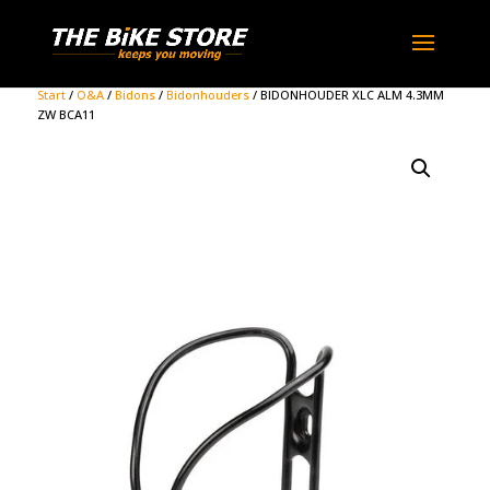
Start
/
O&A
/
Bidons
/
Bidonhouders
/ BIDONHOUDER XLC ALM 4.3MM
ZW BCA11