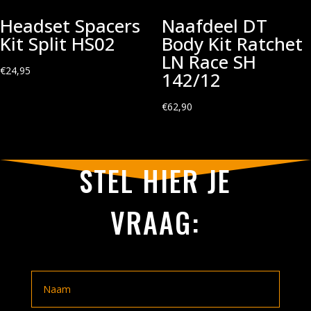
Headset Spacers
Naafdeel DT
Kit Split HS02
Body Kit Ratchet
LN Race SH
€
24,95
142/12
€
62,90
STEL HIER JE
VRAAG: