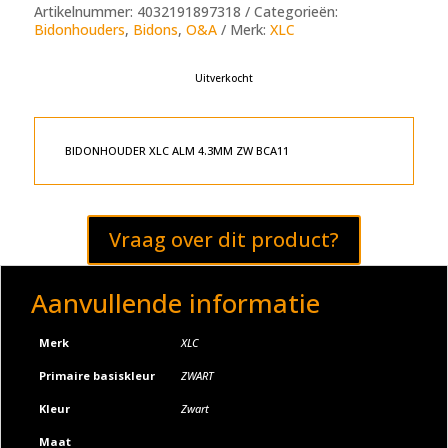
Artikelnummer:
4032191897318
Categorieën:
Bidonhouders
,
Bidons
,
O&A
Merk:
XLC
Uitverkocht
BIDONHOUDER XLC ALM 4.3MM ZW BCA11
Vraag over dit product?
Aanvullende informatie
Merk
XLC
Primaire basiskleur
ZWART
Kleur
Zwart
Maat