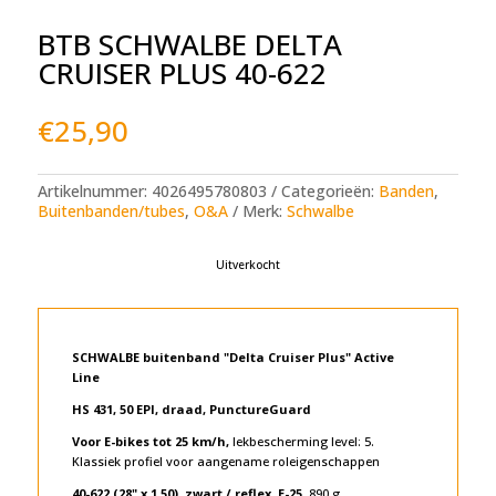
BTB SCHWALBE DELTA
CRUISER PLUS 40-622
€
25,90
Artikelnummer:
4026495780803
Categorieën:
Banden
,
Buitenbanden/tubes
,
O&A
Merk:
Schwalbe
Uitverkocht
SCHWALBE buitenband "Delta Cruiser Plus" Active
Line
HS 431, 50 EPI, draad, PunctureGuard
Voor E-bikes tot 25 km/h,
lekbescherming level: 5.
Klassiek profiel voor aangename roleigenschappen
40-622 (28" x 1,50), zwart / reflex, E-25,
890 g