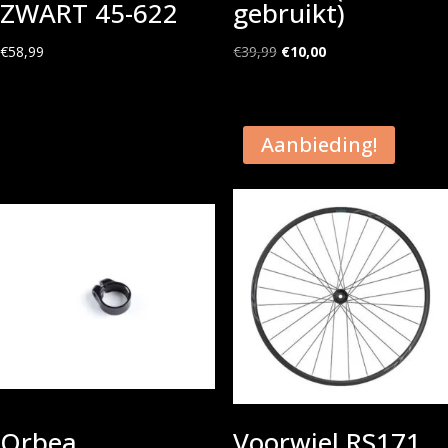
ZWART 45-622
gebruikt)
Oorspronkelijke
Huidige
€
58,99
€
39,99
€
10,00
prijs
prijs
was:
is:
€39,99.
€10,00.
Aanbieding!
Orbea
Voorwiel RS171