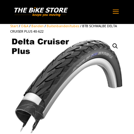
Start
/
O&A
/
Banden
/
Buitenbanden/tubes
/ BTB SCHWALBE DELTA
CRUISER PLUS 40-622