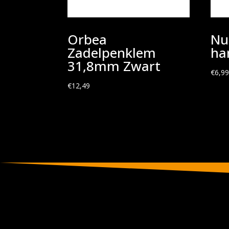
Orbea
Nu
Zadelpenklem
ha
31,8mm Zwart
€
6,9
€
12,49