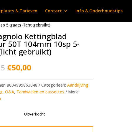
plaats & Tarieven
Contact
Info & Onderhoudstips
 5-gaats (licht gebruikt)
gnolo Kettingblad
ur 50T 104mm 10sp 5-
(licht gebruikt)
Oorspronkelijke
Huidige
95
€
50,00
prijs
prijs
was:
is:
€116,95.
€50,00.
mer:
8004995863048
Categorieën:
Aandrijving
ng
,
O&A
,
Tandwielen en cassettes
Merk:
o
Uitverkocht