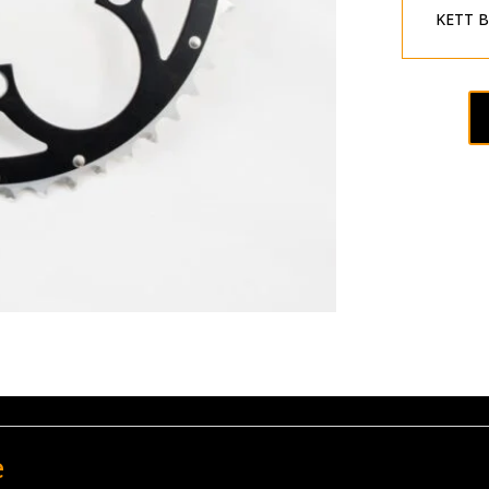
KETT B
e