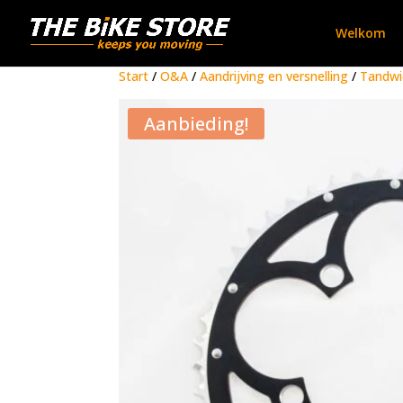
Welkom
Start
/
O&A
/
Aandrijving en versnelling
/
Tandwi
Aanbieding!