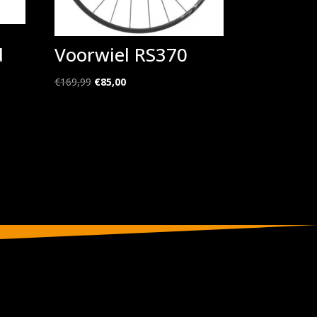
d
Voorwiel RS370
Oorspronkelijke
Huidige
€
169,99
€
85,00
prijs
prijs
was:
is:
€169,99.
€85,00.