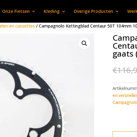
Onze Fietsen
Kleding
Overige Producten
Werk
elen en cassettes
/ Campagnolo Kettingblad Centaur 50T 104mm 10sp
Campa
Centa
gaats 
€
116,
Artikelnum
en versnelli
Campagnol