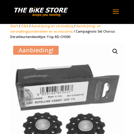
Start
/
O&A
/
Aandrijving en versnelling
/
Aandrijving- en
versnellingsonderdelen en accessoires
/ Campagnolo Set Chorus
Derailleurtandwieltjes 11sp RD-CH500
Aanbieding!