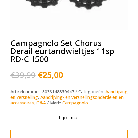
Campagnolo Set Chorus
Derailleurtandwieltjes 11sp
RD-CH500
Oorspronkelijke
Huidige
€
39,99
€
25,00
prijs
prijs
was:
is:
€39,99.
€25,00.
Artikelnummer:
8033148859447
Categorieën:
Aandrijving
en versnelling
,
Aandrijving- en versnellingsonderdelen en
accessoires
,
O&A
Merk:
Campagnolo
1 op voorraad
A
l
t