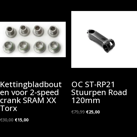
Kettingbladbout
OC ST-RP21
en voor 2-speed
Stuurpen Road
crank SRAM XX
120mm
Torx
Oorspronkelijke
Huidige
€
79,99
€
25,00
Oorspronkelijke
Huidige
prijs
prijs
€
30,00
€
15,00
prijs
prijs
was:
is:
was:
is:
€79,99.
€25,00.