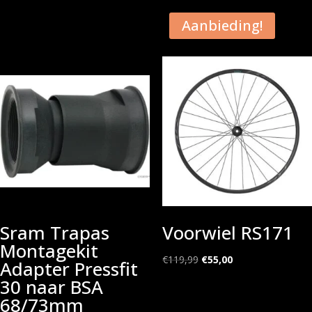
€30,00.
€15,00.
Aanbieding!
Sram Trapas
Voorwiel RS171
Montagekit
Oorspronkelijke
Huidige
€
119,99
€
55,00
Adapter Pressfit
prijs
prijs
30 naar BSA
was:
is:
68/73mm