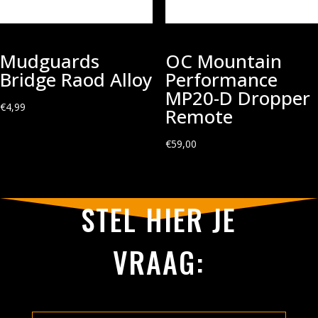
Mudguards
OC Mountain
Bridge Raod Alloy
Performance
MP20-D Dropper
€
4,99
Remote
€
59,00
STEL HIER JE
VRAAG: