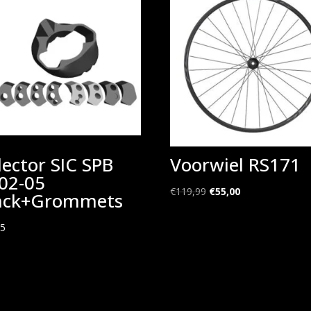
lector SIC SPB
Voorwiel RS171
02-05
Oorspronkelijke
Huidige
€
119,99
€
55,00
ack+Grommets
prijs
prijs
was:
is:
95
€119,99.
€55,00.