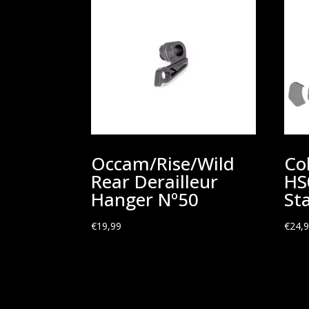
Occam/Rise/Wild
Co
Rear Derailleur
HS
Hanger Nº50
St
€
19,99
€
24,