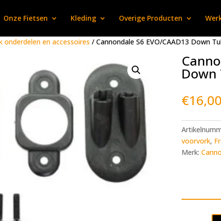
Onze Fietsen
Kleding
Overige Producten
Werk
k onderdelen en accessoires
/ Cannondale S6 EVO/CAAD13 Down Tub
Canno
Down 
€
16,0
Artikelnum
voorvork
,
Fr
Merk:
Canno