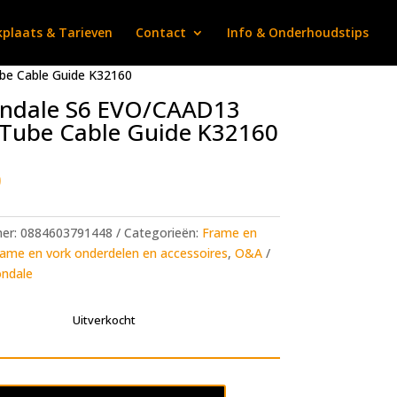
plaats & Tarieven
Contact
Info & Onderhoudstips
e Cable Guide K32160
ndale S6 EVO/CAAD13
Tube Cable Guide K32160
0
mer:
0884603791448
Categorieën:
Frame en
ame en vork onderdelen en accessoires
,
O&A
ndale
Uitverkocht