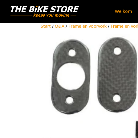
Welkom
Start
/
O&A
/
Frame en voorvork
/
Frame en vor