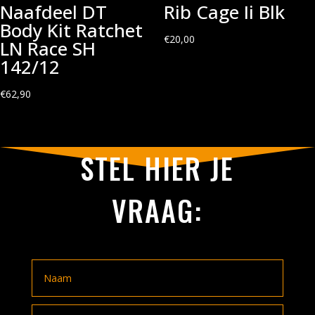
Naafdeel DT
Rib Cage Ii Blk
Body Kit Ratchet
€
20,00
LN Race SH
142/12
€
62,90
STEL HIER JE
VRAAG: