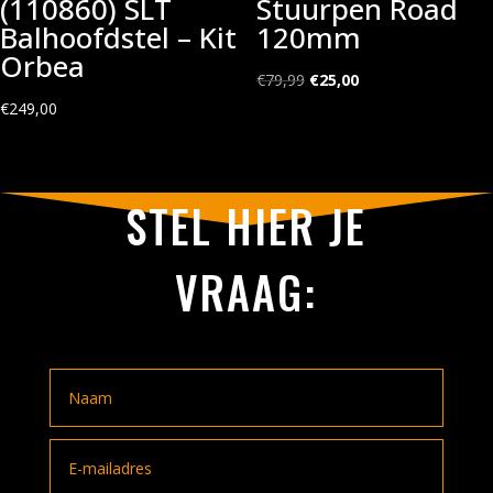
(110860) SLT
Stuurpen Road
Balhoofdstel – Kit
120mm
Orbea
Oorspronkelijke
Huidige
€
79,99
€
25,00
prijs
prijs
€
249,00
was:
is:
€79,99.
€25,00.
STEL HIER JE
VRAAG: