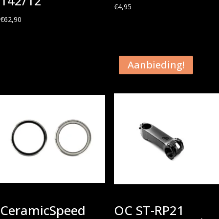
142/12
€
4,95
€
62,90
Aanbieding!
CeramicSpeed
OC ST-RP21