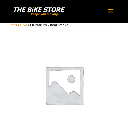
Start
/
O&A
/ CB Podium 710ml Smoke