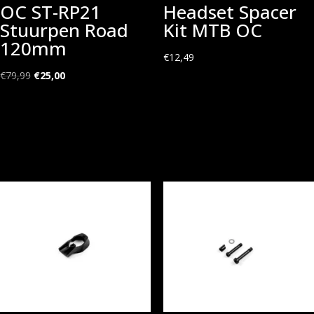
OC ST-RP21
Headset Spacer
Stuurpen Road
Kit MTB OC
120mm
€
12,49
Oorspronkelijke
Huidige
€
79,99
€
25,00
prijs
prijs
was:
is:
€79,99.
€25,00.