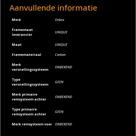
Aanvullende informatie
:
Merk
Orbea
Framemaat
UNIQUE
leverancier
Maat
UNIQUE
Framemateriaal
Carbon
Merk
ONBEKEND
versnellingssysteem
Type
GEEN
versnellingssysteem
Merk primaire
ONBEKEND
remsysteem achter
Type primaire
GEEN
remsysteem achter
Merk remsysteem voor
ONBEKEND