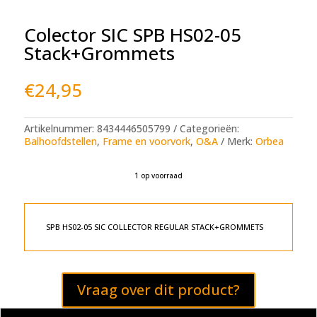
Colector SIC SPB HS02-05
Stack+Grommets
€
24,95
Artikelnummer:
8434446505799
Categorieën:
Balhoofdstellen
,
Frame en voorvork
,
O&A
Merk:
Orbea
1 op voorraad
A
l
t
e
SPB HS02-05 SIC COLLECTOR REGULAR STACK+GROMMETS
r
n
a
t
Vraag over dit product?
i
v
e