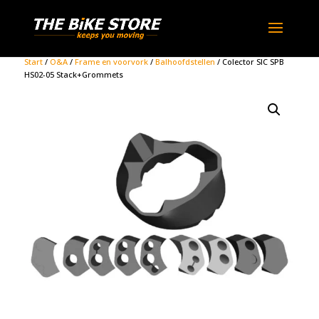
Start
/
O&A
/
Frame en voorvork
/
Balhoofdstellen
/ Colector SIC SPB
HS02-05 Stack+Grommets