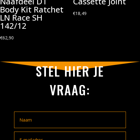
Naafdeel DT
Cassette Joint
Body Kit Ratchet
€
18,49
LN Race SH
142/12
€
62,90
STEL HIER JE
VRAAG: