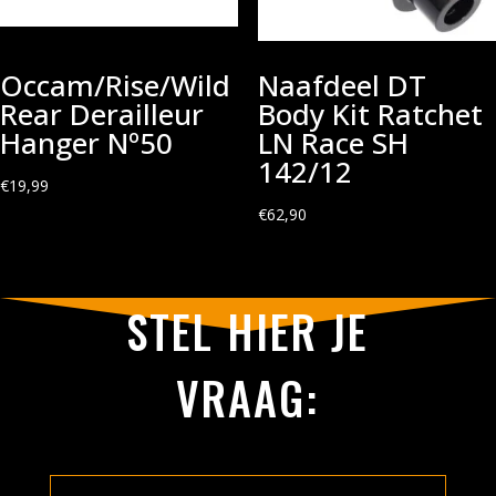
Occam/Rise/Wild
Naafdeel DT
Rear Derailleur
Body Kit Ratchet
Hanger Nº50
LN Race SH
142/12
€
19,99
€
62,90
STEL HIER JE
VRAAG: