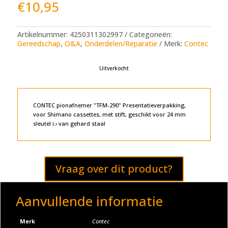
€
10,95
Artikelnummer:
4250311302997
Categorieën:
Gereedschap
,
O&A
,
Onderdelen/Reparatie
Merk:
Contec
Uitverkocht
CONTEC pionafnemer "TFM-290" Presentatieverpakking,
voor Shimano cassettes, met stift, geschikt voor 24 mm
sleutel i.› van gehard staal
Vraag over dit product?
Aanvullende informatie
Merk
Contec