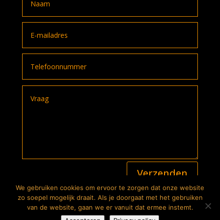
A
Verzenden
l
t
We gebruiken cookies om ervoor te zorgen dat onze website
e
2026
© The Bike Store. Alle rechten voorbehouden |
zo soepel mogelijk draait. Als je doorgaat met het gebruiken
r
Privacyverklaring
| Website:
Lutim Creatief Mediabureau
van de website, gaan we er vanuit dat ermee instemt.
n
De prijzen en specificaties op deze website gelden onder