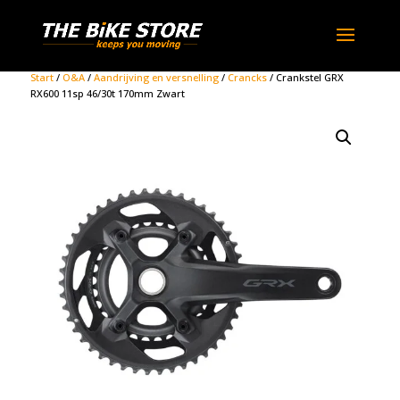
Start
/
O&A
/
Aandrijving en versnelling
/
Crancks
/ Crankstel GRX
RX600 11sp 46/30t 170mm Zwart