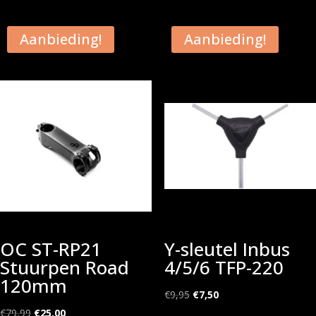
Aanbieding!
Aanbieding!
OC ST-RP21
Y-sleutel Inbus
Stuurpen Road
4/5/6 TFP-220
120mm
Oorspronkelijke
Huidige
€
9,95
€
7,50
Oorspronkelijke
Huidige
prijs
prijs
€
79,99
€
25,00