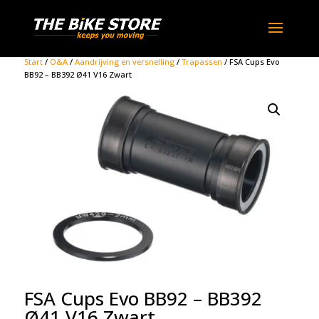
Start
/
O&A
/
Aandrijving en versnelling
/
Trapassen
/ FSA Cups Evo
BB92 – BB392 Ø41 V16 Zwart
FSA Cups Evo BB92 – BB392
Ø41 V16 Zwart