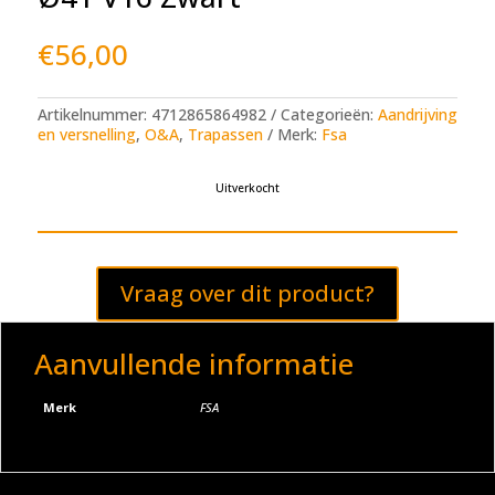
€
56,00
Artikelnummer:
4712865864982
Categorieën:
Aandrijving
en versnelling
,
O&A
,
Trapassen
Merk:
Fsa
Uitverkocht
Vraag over dit product?
Aanvullende informatie
Merk
FSA