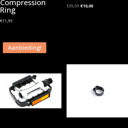
Compression
Oorspronkelijke
Huidige
€
39,99
€
10,00
Ring
prijs
prijs
was:
is:
€
11,95
€39,99.
€10,00.
Aanbieding!