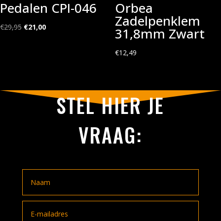
Pedalen CPI-046
Orbea
Zadelpenklem
Oorspronkelijke
Huidige
€
29,95
€
21,00
31,8mm Zwart
prijs
prijs
was:
is:
€
12,49
€29,95.
€21,00.
STEL HIER JE
VRAAG: