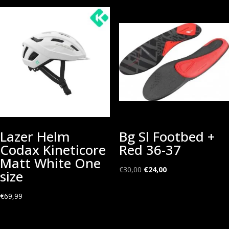
Lazer Helm
Bg Sl Footbed +
Codax Kineticore
Red 36-37
Matt White One
Oorspronkelijke
Huidige
€
30,00
€
24,00
size
prijs
prijs
was:
is:
€
69,99
€30,00.
€24,00.