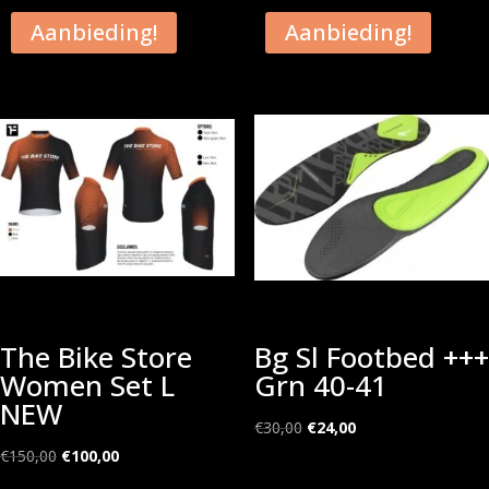
Aanbieding!
Aanbieding!
The Bike Store
Bg Sl Footbed +++
Women Set L
Grn 40-41
NEW
Oorspronkelijke
Huidige
€
30,00
€
24,00
Oorspronkelijke
Huidige
prijs
prijs
€
150,00
€
100,00
prijs
prijs
was:
is: