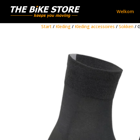
Welkom
Start
/
Kleding
/
Kleding accessoires
/
Sokken
/ 