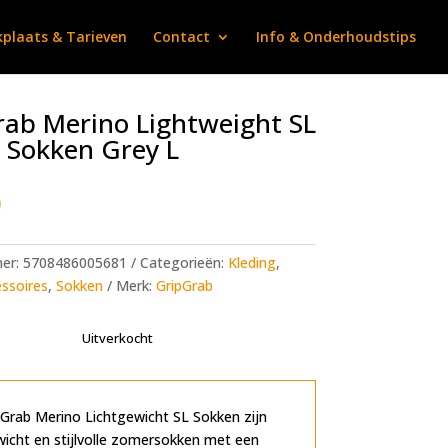
plaats & Tarieven
Contact
Info & Onderhoudstips
ab Merino Lightweight SL
 Sokken Grey L
0
mer:
5708486005681
Categorieën:
Kleding
,
essoires
,
Sokken
Merk:
GripGrab
Uitverkocht
Grab Merino Lichtgewicht SL Sokken zijn
wicht en stijlvolle zomersokken met een