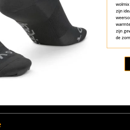
wolmix
zijn id
weerso
warmter
zijn ge
de zom
e