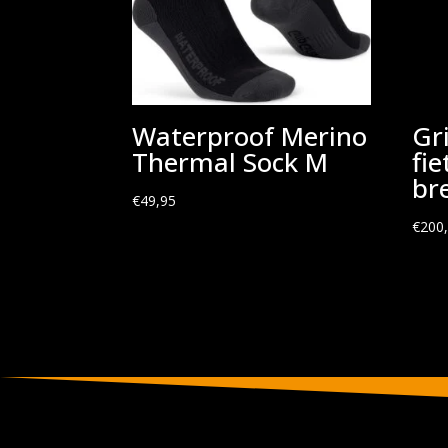
Waterproof Merino
Gr
Thermal Sock M
fi
bre
€
49,95
€
200