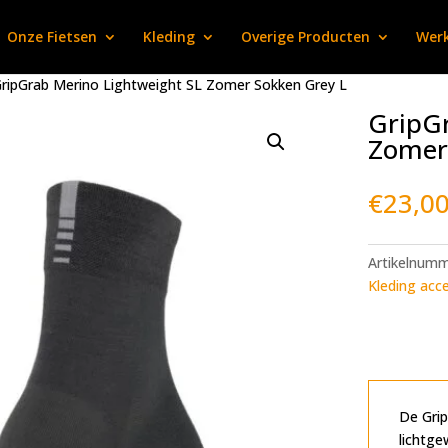
Onze Fietsen
Kleding
Overige Producten
Werk
GripGrab Merino Lightweight SL Zomer Sokken Grey L
GripGr
Zomer
€
23,0
Artikelnum
Kleding acc
De Grip
lichtge