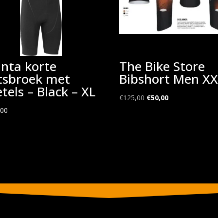
inta korte
The Bike Store
etsbroek met
Bibshort Men XX
tels – Black – XL
Oorspronkelijke
Huidige
€
125,00
€
50,00
prijs
prijs
,00
was:
is:
€125,00.
€50,00.