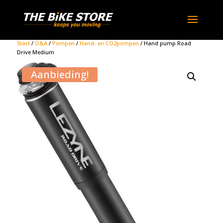
Start
/
O&A
/
Pompen
/
Hand- en CO2pompen
/ Hand pump Road
Drive Medium
Aanbieding!