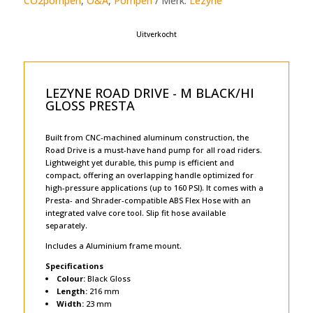
CO2pompen
,
O&A
,
Pompen
Merk:
Lezyne
Uitverkocht
LEZYNE ROAD DRIVE - M BLACK/HI
GLOSS PRESTA
Built from CNC-machined aluminum construction, the
Road Drive is a must-have hand pump for all road riders.
Lightweight yet durable, this pump is efficient and
compact, offering an overlapping handle optimized for
high-pressure applications (up to 160 PSI). It comes with a
Presta- and Shrader-compatible ABS Flex Hose with an
integrated valve core tool. Slip fit hose available
separately.
Includes a Aluminium frame mount.
Specifications
Colour:
Black Gloss
Length:
216 mm
Width:
23 mm