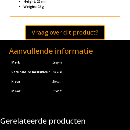
Height:
23 mm
Weight:
92 g
Vraag over dit product?
Aanvullende informatie
Merk
Lezyne
Secundaire basiskleur
ZILVER
Kleur
Zwart
Maat
BLACK
Gerelateerde producten