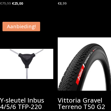
Oorspronkelijke
Huidige
€
79,99
€
25,00
€
8,99
prijs
prijs
was:
is:
€79,99.
€25,00.
Aanbieding!
Y-sleutel Inbus
Vittoria Gravel
4/5/6 TFP-220
Terreno T50 G2