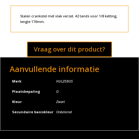
Stalen crankstel met vlak verzet. 42 tands voor 1/8 ketting,
lengte 170mm.
Vraag over dit product?
Aanvullende informatie
Merk
HULZEBOS
Plaatsbepaling
O
Kleur
Zwart
Secundaire basiskleur
Onbekend