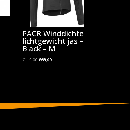
PACR Winddichte
lichtgewicht jas –
Black – M
Oorspronkelijke
Huidige
€
110,00
€
69,00
prijs
prijs
was:
is:
€110,00.
€69,00.