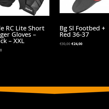
de RC Lite Short
Bg Sl Footbed +
nger Gloves –
Red 36-37
ack – XXL
Oorspronkelijke
Huidige
€
30,00
€
24,00
prijs
prijs
00
was:
is:
€30,00.
€24,00.