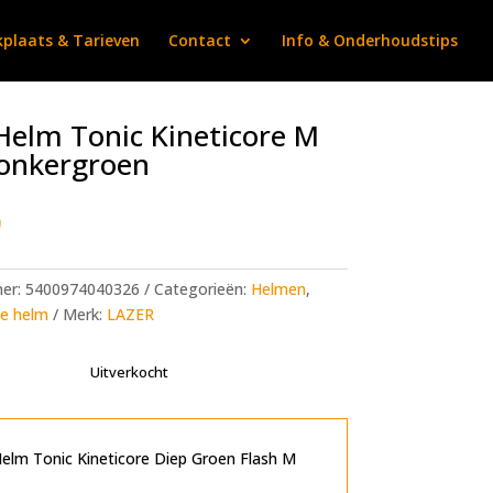
plaats & Tarieven
Contact
Info & Onderhoudstips
Helm Tonic Kineticore M
onkergroen
9
mer:
5400974040326
Categorieën:
Helmen
,
e helm
Merk:
LAZER
Uitverkocht
elm Tonic Kineticore Diep Groen Flash M