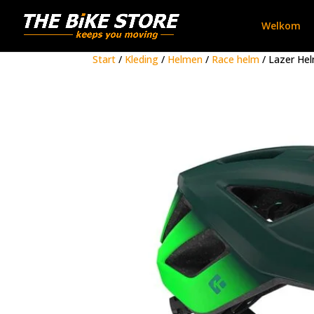
Welkom
Start
/
Kleding
/
Helmen
/
Race helm
/ Lazer He