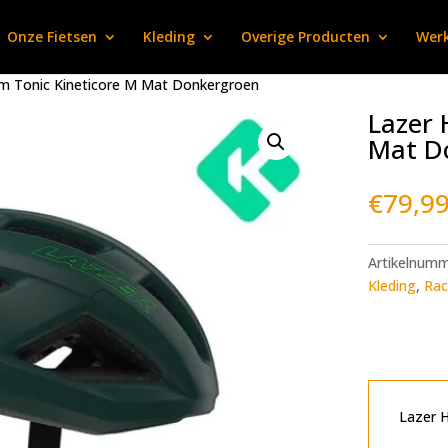
Onze Fietsen
Kleding
Overige Producten
Werk
lm Tonic Kineticore M Mat Donkergroen
Lazer 
Mat D
€
79,9
Artikelnum
Kleding
,
Rac
Lazer H