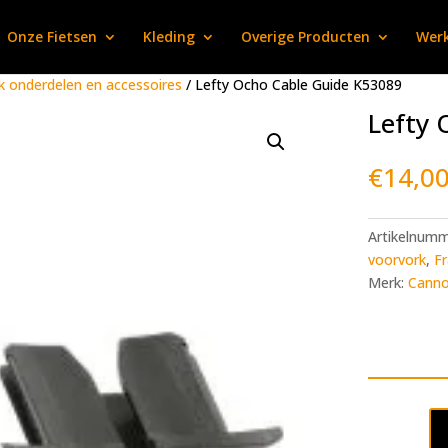
Onze Fietsen
Kleding
Overige Producten
Werk
k onderdelen en accessoires
/ Lefty Ocho Cable Guide K53089
Lefty 
€
14,0
Artikelnum
voorvork
,
Fr
Merk:
Canno