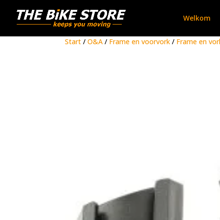
Welkom
Start
/
O&A
/
Frame en voorvork
/
Frame en vor