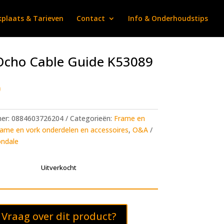
plaats & Tarieven
Contact
Info & Onderhoudstips
Ocho Cable Guide K53089
0
mer:
0884603726204
Categorieën:
Frame en
ame en vork onderdelen en accessoires
,
O&A
ndale
Uitverkocht
Vraag over dit product?