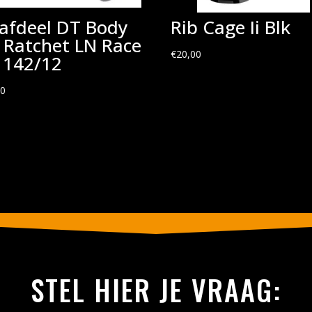
afdeel DT Body
Rib Cage Ii Blk
t Ratchet LN Race
€
20,00
 142/12
90
STEL HIER JE VRAAG: