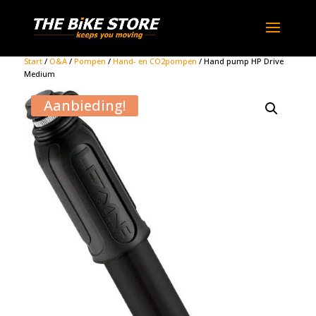
Start
/
O&A
/
Pompen
/
Hand- en CO2pompen
/ Hand pump HP Drive
Medium
Aanbieding!