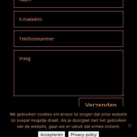
A
Verzenden
l
t
We gebruiken cookies om ervoor te zorgen dat onze website
e
2026
© The Bike Store. Alle rechten voorbehouden |
zo soepel mogelijk draait. Als je doorgaat met het gebruiken
r
Privacyverklaring
| Website:
Lutim Creatief Mediabureau
van de website, gaan we er vanuit dat ermee instemt.
n
De prijzen en specificaties op deze website gelden onder
Accepteren
Privacy policy
a
voorbehoud van typefouten en wijzigingen.