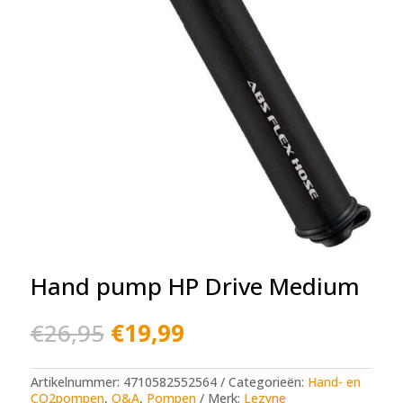
Hand pump HP Drive Medium
Oorspronkelijke
Huidige
€
26,95
€
19,99
prijs
prijs
was:
is:
€26,95.
€19,99.
Artikelnummer:
4710582552564
Categorieën:
Hand- en
CO2pompen
,
O&A
,
Pompen
Merk:
Lezyne