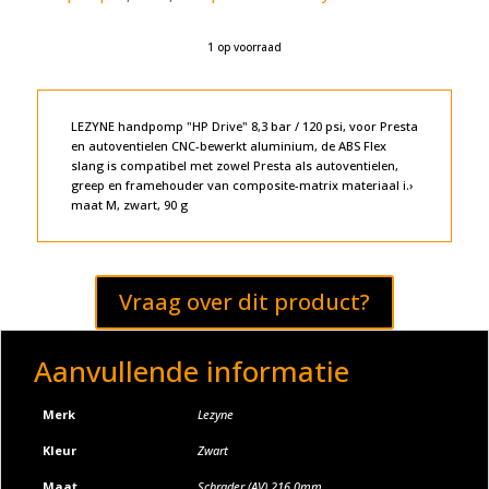
1 op voorraad
A
l
t
e
LEZYNE handpomp "HP Drive" 8,3 bar / 120 psi, voor Presta
r
en autoventielen CNC-bewerkt aluminium, de ABS Flex
n
slang is compatibel met zowel Presta als autoventielen,
a
greep en framehouder van composite-matrix materiaal i.›
t
maat M, zwart, 90 g
i
v
e
:
Vraag over dit product?
Aanvullende informatie
Merk
Lezyne
Kleur
Zwart
Maat
Schrader (AV) 216,0mm