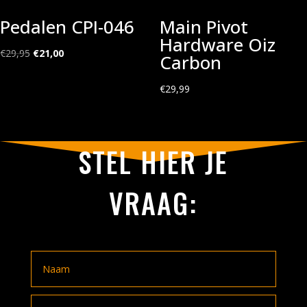
Pedalen CPI-046
Main Pivot
Hardware Oiz
Oorspronkelijke
Huidige
€
29,95
€
21,00
Carbon
prijs
prijs
was:
is:
€
29,99
€29,95.
€21,00.
STEL HIER JE
VRAAG: