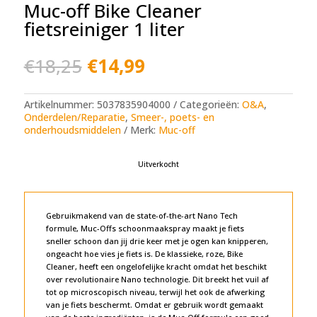
Muc-off Bike Cleaner
fietsreiniger 1 liter
Oorspronkelijke
Huidige
€
18,25
€
14,99
prijs
prijs
was:
is:
€18,25.
€14,99.
Artikelnummer:
5037835904000
Categorieën:
O&A
,
Onderdelen/Reparatie
,
Smeer-, poets- en
onderhoudsmiddelen
Merk:
Muc-off
Uitverkocht
Gebruikmakend van de state-of-the-art Nano Tech
formule, Muc-Offs schoonmaakspray maakt je fiets
sneller schoon dan jij drie keer met je ogen kan knipperen,
ongeacht hoe vies je fiets is. De klassieke, roze, Bike
Cleaner, heeft een ongelofelijke kracht omdat het beschikt
over revolutionaire Nano technologie. Dit breekt het vuil af
tot op microscopisch niveau, terwijl het ook de afwerking
van je fiets beschermt. Omdat er gebruik wordt gemaakt