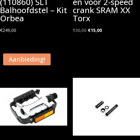
(110860) SLT
en voor 2-speed
Balhoofdstel – Kit
crank SRAM XX
Orbea
Torx
Oorspronkelijke
Huidige
€
249,00
€
30,00
€
15,00
prijs
prijs
was:
is:
€30,00.
€15,00.
Aanbieding!