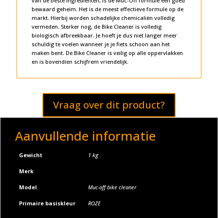
van de beste ingrediënten, is de Muc-Off formule een goed
bewaard geheim. Het is de meest effectieve formule op de
markt. Hierbij worden schadelijke chemicaliën volledig
vermeden. Sterker nog, de Bike Cleaner is volledig
biologisch afbreekbaar. Je hoeft je dus niet langer meer
schuldig te voelen wanneer je je fiets schoon aan het
maken bent. De Bike Cleaner is veilig op alle oppervlakken
en is bovendien schijfrem vriendelijk.
Vraag over dit product?
Aanvullende informatie
Gewicht
1 kg
Merk
Model
Muc-off bike cleaner
Primaire basiskleur
ROZE