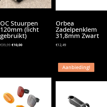
OC Stuurpen
Orbea
120mm (licht
Zadelpenklem
gebruikt)
31,8mm Zwart
Oorspronkelijke
Huidige
€
39,99
€
10,00
€
12,49
prijs
prijs
was:
is:
€39,99.
€10,00.
Aanbieding!