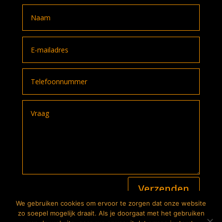
A
Verzenden
l
t
We gebruiken cookies om ervoor te zorgen dat onze website
e
2026
© The Bike Store. Alle rechten voorbehouden |
zo soepel mogelijk draait. Als je doorgaat met het gebruiken
r
Privacyverklaring
| Website:
Lutim Creatief Mediabureau