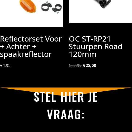
Reflectorset Voor
OC ST-RP21
+ Achter +
Stuurpen Road
spaakreflector
120mm
Oorspronkelijke
Huidige
€
4,95
€
79,99
€
25,00
prijs
prijs
was:
is:
€79,99.
€25,00.
STEL HIER JE
VRAAG: