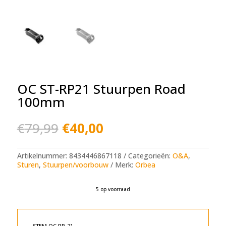
OC ST-RP21 Stuurpen Road
100mm
Oorspronkelijke
Huidige
€
79,99
€
40,00
prijs
prijs
was:
is:
€79,99.
€40,00.
Artikelnummer:
8434446867118
Categorieën:
O&A
,
Sturen
,
Stuurpen/voorbouw
Merk:
Orbea
5 op voorraad
A
l
t
e
STEM OC RP-21