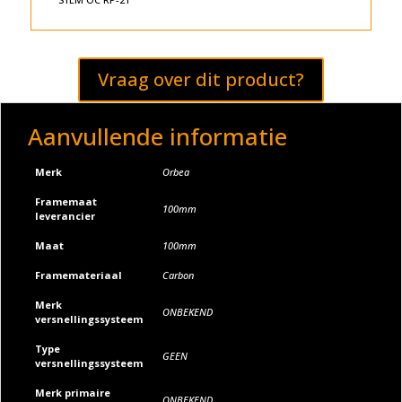
r
n
a
t
Vraag over dit product?
i
v
e
Aanvullende informatie
:
Merk
Orbea
Framemaat
100mm
leverancier
Maat
100mm
Framemateriaal
Carbon
Merk
ONBEKEND
versnellingssysteem
Type
GEEN
versnellingssysteem
Merk primaire
ONBEKEND