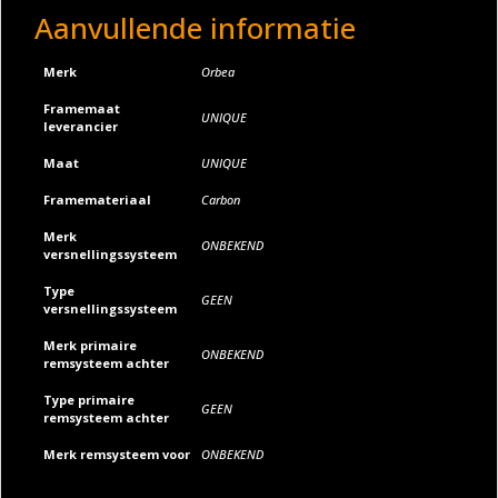
Aanvullende informatie
:
Merk
Orbea
Framemaat
UNIQUE
leverancier
Maat
UNIQUE
Framemateriaal
Carbon
Merk
ONBEKEND
versnellingssysteem
Type
GEEN
versnellingssysteem
Merk primaire
ONBEKEND
remsysteem achter
Type primaire
GEEN
remsysteem achter
Merk remsysteem voor
ONBEKEND