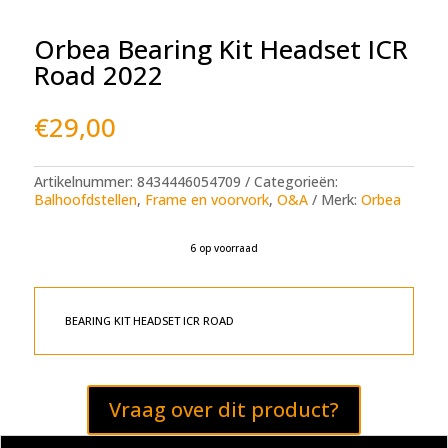
Orbea Bearing Kit Headset ICR
Road 2022
€
29,00
Artikelnummer:
8434446054709
Categorieën:
Balhoofdstellen
,
Frame en voorvork
,
O&A
Merk:
Orbea
6 op voorraad
A
l
t
e
BEARING KIT HEADSET ICR ROAD
r
n
a
t
Vraag over dit product?
i
v
e