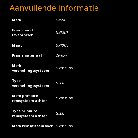
Aanvullende informatie
:
Merk
Orbea
Framemaat
UNIQUE
leverancier
Maat
UNIQUE
Framemateriaal
Carbon
Merk
ONBEKEND
versnellingssysteem
Type
GEEN
versnellingssysteem
Merk primaire
ONBEKEND
remsysteem achter
Type primaire
GEEN
remsysteem achter
Merk remsysteem voor
ONBEKEND