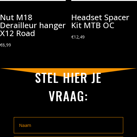
Nut M18
Headset Spacer
Derailleur hanger
Kit MTB OC
X12 Road
€
12,49
€
6,99
STEL HIER JE
VRAAG: