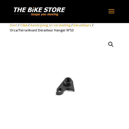
Start
/
O&A
/
Aandrijving en versnelling
/
Deraillleurs
/
Orca/Terra/Avant Derailleur Hanger Nº53