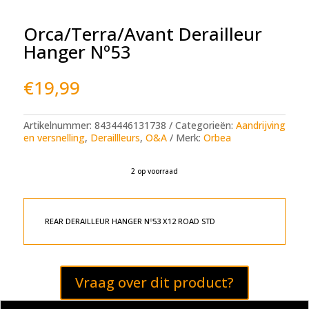
Orca/Terra/Avant Derailleur
Hanger Nº53
€
19,99
Artikelnummer:
8434446131738
Categorieën:
Aandrijving
en versnelling
,
Deraillleurs
,
O&A
Merk:
Orbea
2 op voorraad
A
l
t
e
REAR DERAILLEUR HANGER Nº53 X12 ROAD STD
r
n
a
t
Vraag over dit product?
i
v
e