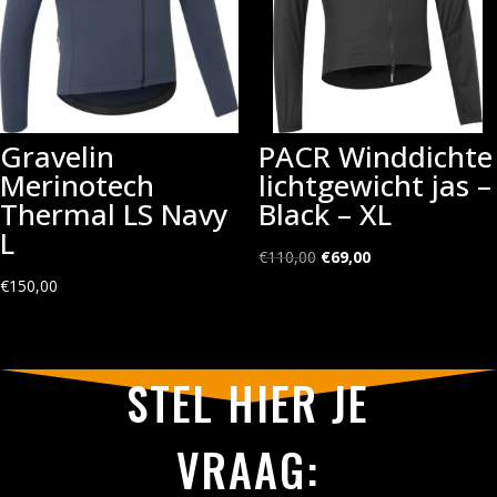
Gravelin
PACR Winddichte
Merinotech
lichtgewicht jas –
Thermal LS Navy
Black – XL
L
Oorspronkelijke
Huidige
€
110,00
€
69,00
prijs
prijs
€
150,00
was:
is:
€110,00.
€69,00.
STEL HIER JE
VRAAG: