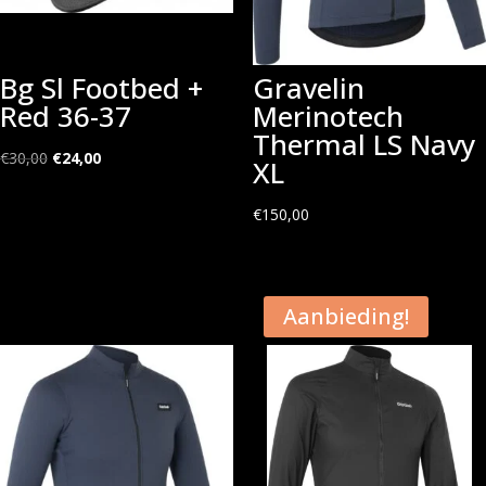
Bg Sl Footbed +
Gravelin
Red 36-37
Merinotech
Thermal LS Navy
Oorspronkelijke
Huidige
€
30,00
€
24,00
XL
prijs
prijs
was:
is:
€
150,00
€30,00.
€24,00.
Aanbieding!