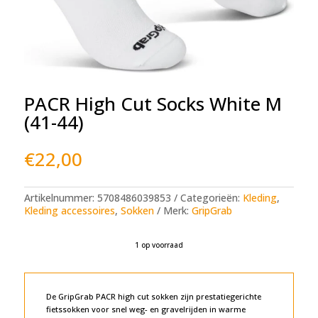
PACR High Cut Socks White M
(41-44)
€
22,00
Artikelnummer:
5708486039853
Categorieën:
Kleding
,
Kleding accessoires
,
Sokken
Merk:
GripGrab
1 op voorraad
A
l
t
e
De GripGrab PACR high cut sokken zijn prestatiegerichte
r
fietssokken voor snel weg- en gravelrijden in warme