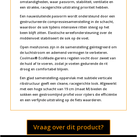
n
omstandigheden, waar pasvorm, stabiliteit, ventilatie en
a
een strakke, racegerichte uitstraling prioriteit hebben.
t
Een nauwsluitende pasvorm wordt ondersteund door een
i
gestructureerde compressiesamenstelling in de schacht,
v
waardoor de sok tijdens intensieve ritten stevig op het
e
been blijft zitten. Elastische wreefondersteuning over de
:
middenvoet stabiliseert de sok op de voet.
Open meshzones zijn in de samenstelling geïntegreerd om
de luchtstroom en ademend vermogen te verbeteren.
Coolmax® EcoMade-garens regelen vocht door zweet van
de huid af te voeren, zodat je voeten gedurende de rit
droog en comfortabel blijven.
Een glad samenstelling-oppervlak met subtiele verticale
ribstructuur geeft een cleane, racegerichte look. Afgewerkt
met een hoge schacht van 19 cm (maat M) bieden de
sokken een gestroomlijnd profiel voor rijders die efficiëntie
en een verfijnde uitstraling op de fiets waarderen.
Vraag over dit product?