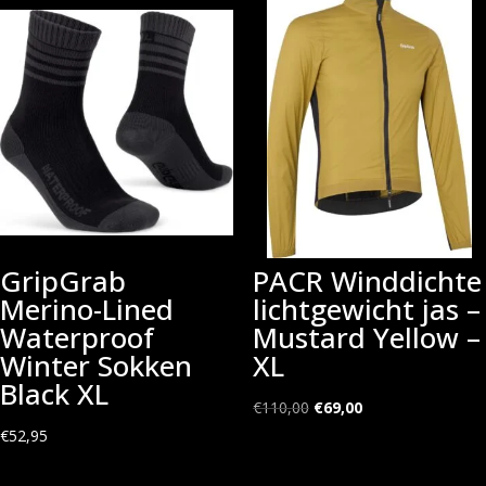
GripGrab
PACR Winddichte
Merino-Lined
lichtgewicht jas –
Waterproof
Mustard Yellow –
Winter Sokken
XL
Black XL
Oorspronkelijke
Huidige
€
110,00
€
69,00
prijs
prijs
€
52,95
was:
is: