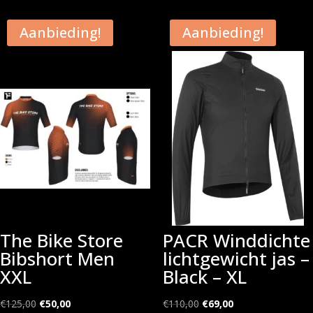
€110,00.
€69,00.
Aanbieding!
Aanbieding!
The Bike Store
PACR Winddichte
Bibshort Men
lichtgewicht jas –
XXL
Black – XL
Oorspronkelijke
Huidige
Oorspronkelijke
Huidige
€
125,00
€
50,00
€
110,00
€
69,00