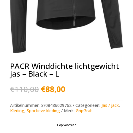
PACR Winddichte lichtgewicht
jas – Black – L
Oorspronkelijke
Huidige
€
110,00
€
88,00
prijs
prijs
was:
is:
€110,00.
€88,00.
Artikelnummer:
5708486029762
Categorieën:
Jas / jack
,
Kleding
,
Sportieve kleding
Merk:
GripGrab
1 op voorraad
A