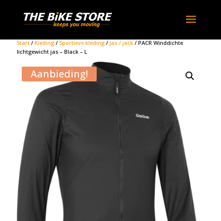
Start
/
Kleding
/
Sportieve kleding
/
Jas / jack
/ PACR Winddichte
lichtgewicht jas – Black – L
Aanbieding!