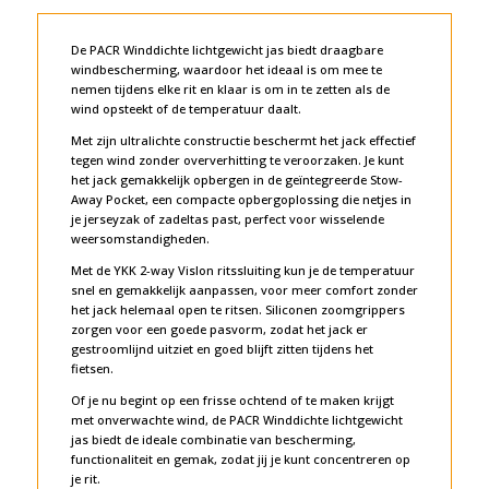
l
t
e
De PACR Winddichte lichtgewicht jas biedt draagbare
r
windbescherming, waardoor het ideaal is om mee te
n
nemen tijdens elke rit en klaar is om in te zetten als de
a
wind opsteekt of de temperatuur daalt.
t
Met zijn ultralichte constructie beschermt het jack effectief
i
tegen wind zonder oververhitting te veroorzaken. Je kunt
v
het jack gemakkelijk opbergen in de geïntegreerde Stow-
e
Away Pocket, een compacte opbergoplossing die netjes in
:
je jerseyzak of zadeltas past, perfect voor wisselende
weersomstandigheden.
Met de YKK 2-way Vislon ritssluiting kun je de temperatuur
snel en gemakkelijk aanpassen, voor meer comfort zonder
het jack helemaal open te ritsen. Siliconen zoomgrippers
zorgen voor een goede pasvorm, zodat het jack er
gestroomlijnd uitziet en goed blijft zitten tijdens het
fietsen.
Of je nu begint op een frisse ochtend of te maken krijgt
met onverwachte wind, de PACR Winddichte lichtgewicht
jas biedt de ideale combinatie van bescherming,
functionaliteit en gemak, zodat jij je kunt concentreren op
je rit.