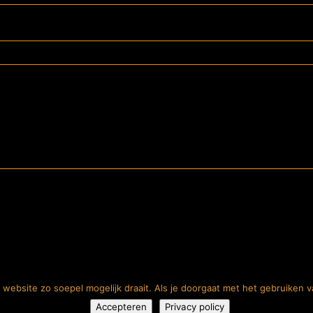
website zo soepel mogelijk draait. Als je doorgaat met het gebruiken v
 Store. Alle rechten voorbehouden |
Privacyverklaring
| Website:
Lutim Creatie
en en specificaties op deze website gelden onder voorbehoud van typefouten en wij
Accepteren
Privacy policy