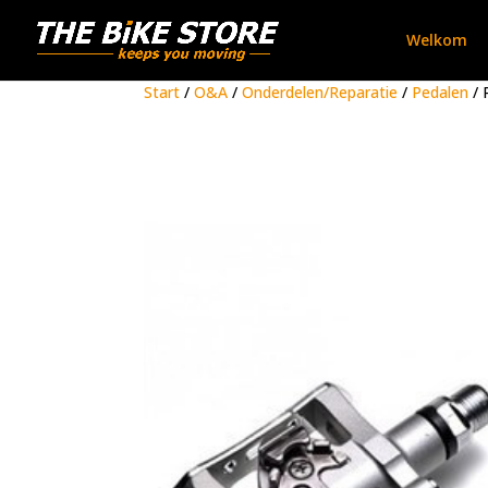
Welkom
Start
/
O&A
/
Onderdelen/Reparatie
/
Pedalen
/ 