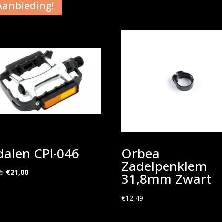
Aanbieding!
dalen CPI-046
Orbea
Zadelpenklem
Oorspronkelijke
Huidige
95
€
21,00
31,8mm Zwart
prijs
prijs
was:
is:
€
12,49
€29,95.
€21,00.