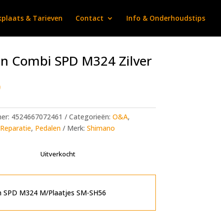
plaats & Tarieven
Contact
Info & Onderhoudstips
n Combi SPD M324 Zilver
9
mer:
4524667072461
Categorieën:
O&A
,
Reparatie
,
Pedalen
Merk:
Shimano
Uitverkocht
n SPD M324 M/Plaatjes SM-SH56