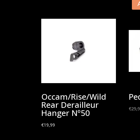
Occam/Rise/Wild
Pe
Rear Derailleur
€
29,
Hanger Nº50
€
19,99