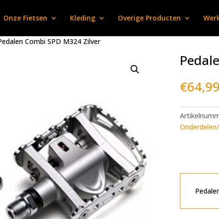
Onze Fietsen
Kleding
Overige Producten
Werk
Pedalen Combi SPD M324 Zilver
Pedale
€
64,9
Artikelnum
Onderdelen/
Pedale