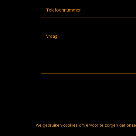
A
l
t
e
r
n
We gebruiken cookies om ervoor te zorgen dat onze 
2026
© The Bike
a
De prijz