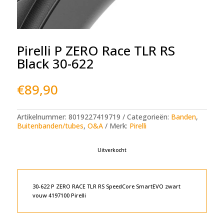
Pirelli P ZERO Race TLR RS
Black 30-622
€
89,90
Artikelnummer:
8019227419719
Categorieën:
Banden
,
Buitenbanden/tubes
,
O&A
Merk:
Pirelli
Uitverkocht
30-622 P ZERO RACE TLR RS SpeedCore SmartEVO zwart
vouw 4197100 Pirelli