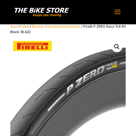
Start
/
O&A
/
Banden
/
Buitenbanden/tubes
/ Pirelli P ZERO Race TLR RS
Black 30-622