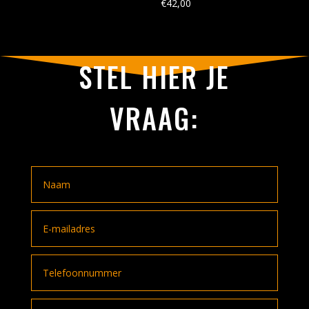
€
42,00
STEL HIER JE
VRAAG: