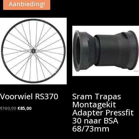
Aanbieding!
Voorwiel RS370
Sram Trapas
Montagekit
Oorspronkelijke
Huidige
€
169,99
€
85,00
Adapter Pressfit
prijs
prijs
30 naar BSA
was:
is:
68/73mm
€169,99.
€85,00.