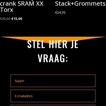
crank SRAM XX
Stack+Grommets
Torx
€
24,95
Oorspronkelijke
Huidige
€
30,00
€
15,00
prijs
prijs
was:
is:
€30,00.
€15,00.
STEL HIER JE
VRAAG: