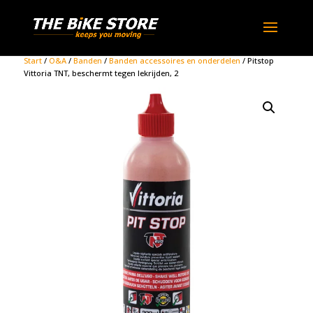
Start
/
O&A
/
Banden
/
Banden accessoires en onderdelen
/ Pitstop
Vittoria TNT, beschermt tegen lekrijden, 2