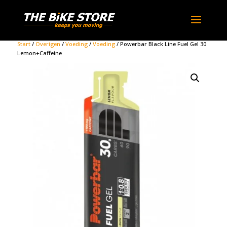
Start
/
Overigen
/
Voeding
/
Voeding
/ Powerbar Black Line Fuel Gel 30
Lemon+Caffeine