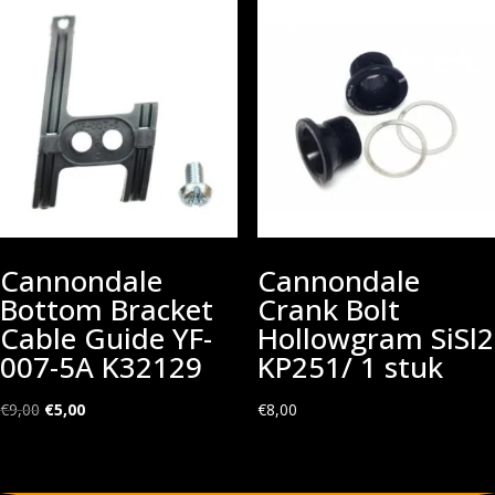
Cannondale
Cannondale
Bottom Bracket
Crank Bolt
Cable Guide YF-
Hollowgram SiSl2
007-5A K32129
KP251/ 1 stuk
Oorspronkelijke
Huidige
€
9,00
€
5,00
€
8,00
prijs
prijs
was:
is:
€9,00.
€5,00.