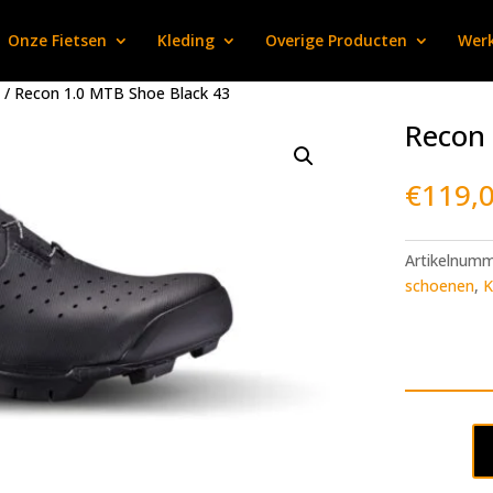
Onze Fietsen
Kleding
Overige Producten
Werk
/ Recon 1.0 MTB Shoe Black 43
Recon 
€
119,
Artikelnum
schoenen
,
K