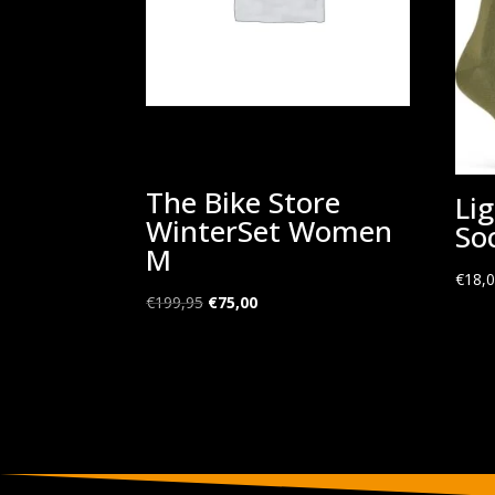
The Bike Store
Li
WinterSet Women
So
M
€
18,
Oorspronkelijke
Huidige
€
199,95
€
75,00
prijs
prijs
was:
is:
€199,95.
€75,00.