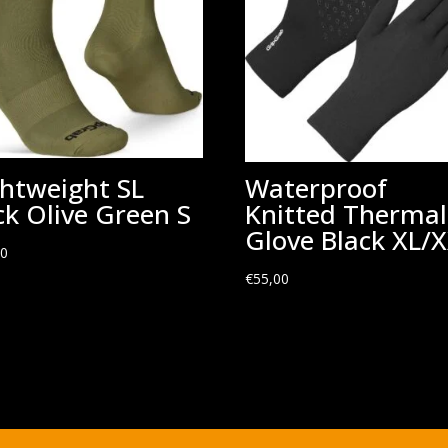
ghtweight SL
Waterproof
ck Olive Green S
Knitted Thermal
Glove Black XL/
00
€
55,00