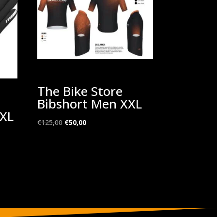
The Bike Store
Bibshort Men XXL
XXL
Oorspronkelijke
Huidige
€
125,00
€
50,00
prijs
prijs
was:
is:
€125,00.
€50,00.