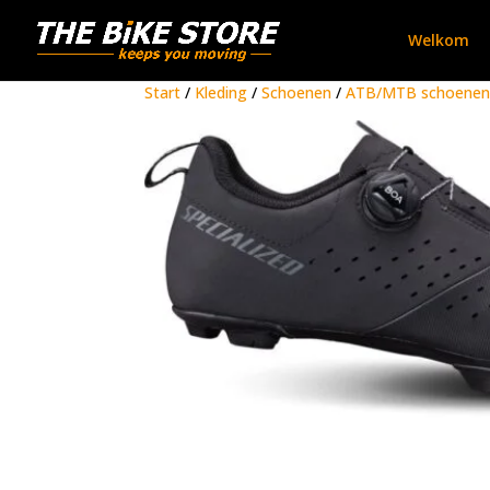
Welkom
Start
/
Kleding
/
Schoenen
/
ATB/MTB schoenen