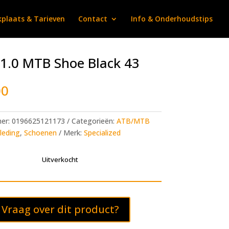
plaats & Tarieven
Contact
Info & Onderhoudstips
1.0 MTB Shoe Black 43
00
mer:
0196625121173
Categorieën:
ATB/MTB
leding
,
Schoenen
Merk:
Specialized
Uitverkocht
Vraag over dit product?