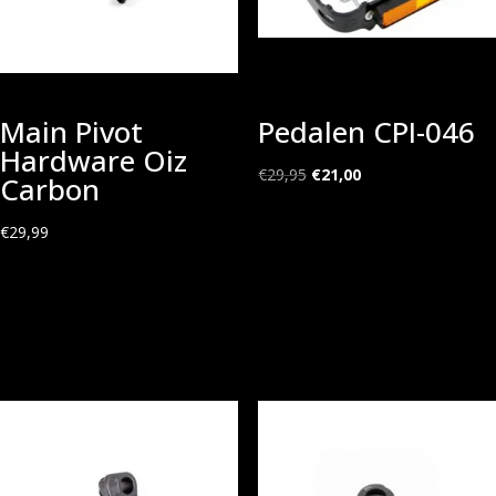
Main Pivot
Pedalen CPI-046
Hardware Oiz
Oorspronkelijke
Huidige
€
29,95
€
21,00
Carbon
prijs
prijs
was:
is:
€
29,99
€29,95.
€21,00.