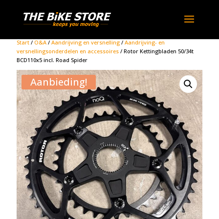
Start
/
O&A
/
Aandrijving en versnelling
/
Aandrijving- en
versnellingsonderdelen en accessoires
/ Rotor Kettingbladen 50/34t
BCD110x5 incl. Road Spider
Aanbieding!