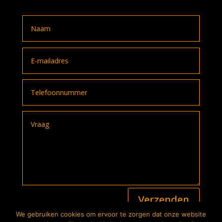
A
Verzenden
l
t
We gebruiken cookies om ervoor te zorgen dat onze website
e