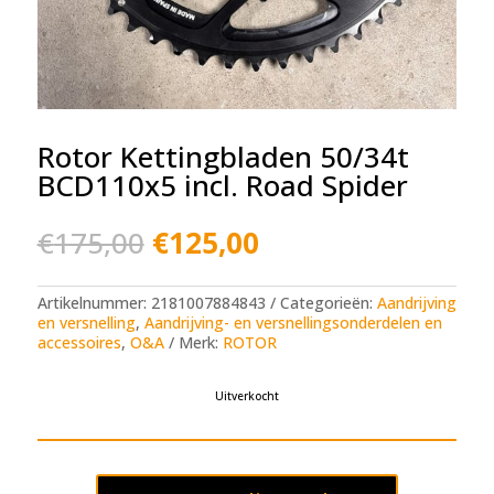
Rotor Kettingbladen 50/34t
BCD110x5 incl. Road Spider
Oorspronkelijke
Huidige
€
175,00
€
125,00
prijs
prijs
was:
is:
€175,00.
€125,00.
Artikelnummer:
2181007884843
Categorieën:
Aandrijving
en versnelling
,
Aandrijving- en versnellingsonderdelen en
accessoires
,
O&A
Merk:
ROTOR
Uitverkocht