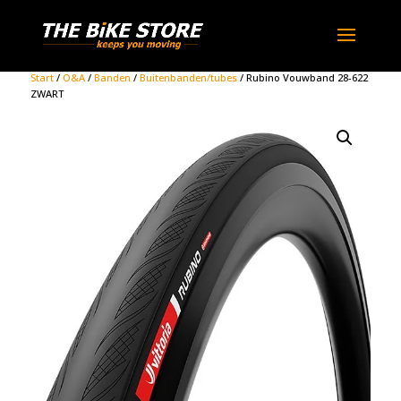
Start
/
O&A
/
Banden
/
Buitenbanden/tubes
/ Rubino Vouwband 28-622
ZWART