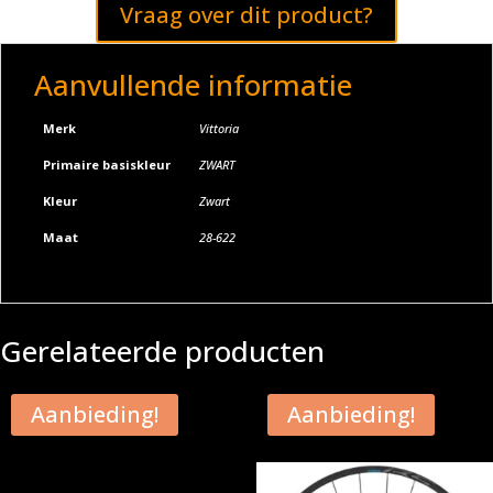
Vraag over dit product?
i
v
e
Aanvullende informatie
:
Merk
Vittoria
Primaire basiskleur
ZWART
Kleur
Zwart
Maat
28-622
Gerelateerde producten
Aanbieding!
Aanbieding!