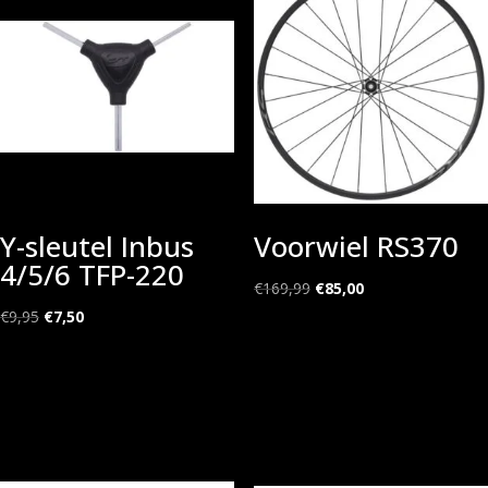
Y-sleutel Inbus
Voorwiel RS370
4/5/6 TFP-220
Oorspronkelijke
Huidige
€
169,99
€
85,00
Oorspronkelijke
Huidige
prijs
prijs
€
9,95
€
7,50
prijs
prijs
was:
is:
was:
is:
€169,99.
€85,00.
€9,95.
€7,50.