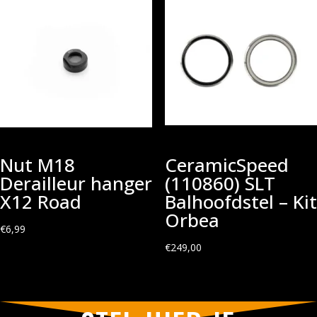
Nut M18
CeramicSpeed
Derailleur hanger
(110860) SLT
X12 Road
Balhoofdstel – Kit
Orbea
€
6,99
€
249,00