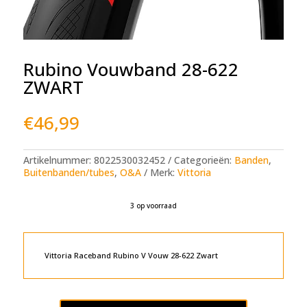
Rubino Vouwband 28-622
ZWART
€
46,99
Artikelnummer:
8022530032452
Categorieën:
Banden
,
Buitenbanden/tubes
,
O&A
Merk:
Vittoria
3 op voorraad
A
l
t
e
Vittoria Raceband Rubino V Vouw 28-622 Zwart
r
n
a
t